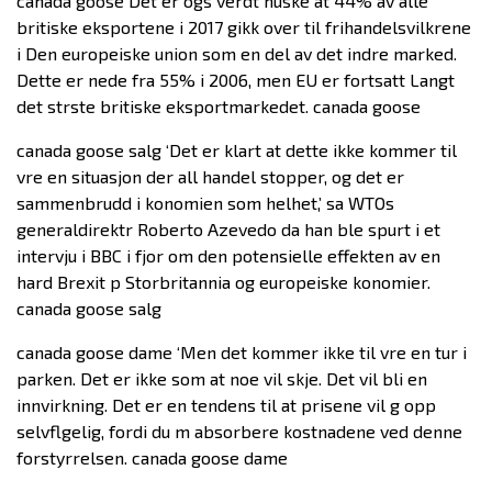
canada goose Det er ogs verdt huske at 44% av alle
britiske eksportene i 2017 gikk over til frihandelsvilkrene
i Den europeiske union som en del av det indre marked.
Dette er nede fra 55% i 2006, men EU er fortsatt Langt
det strste britiske eksportmarkedet. canada goose
canada goose salg ‘Det er klart at dette ikke kommer til
vre en situasjon der all handel stopper, og det er
sammenbrudd i konomien som helhet,’ sa WTOs
generaldirektr Roberto Azevedo da han ble spurt i et
intervju i BBC i fjor om den potensielle effekten av en
hard Brexit p Storbritannia og europeiske konomier.
canada goose salg
canada goose dame ‘Men det kommer ikke til vre en tur i
parken. Det er ikke som at noe vil skje. Det vil bli en
innvirkning. Det er en tendens til at prisene vil g opp
selvflgelig, fordi du m absorbere kostnadene ved denne
forstyrrelsen. canada goose dame