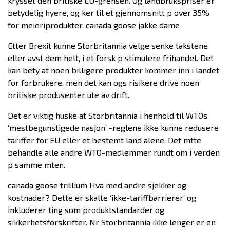
krysset den britiske EU-grensen. Og landbrukspriser er
betydelig hyere, og ker til et gjennomsnitt p over 35%
for meieriprodukter. canada goose jakke dame
Etter Brexit kunne Storbritannia velge senke takstene
eller avst dem helt, i et forsk p stimulere frihandel. Det
kan bety at noen billigere produkter kommer inn i landet
for forbrukere, men det kan ogs risikere drive noen
britiske produsenter ute av drift.
Det er viktig huske at Storbritannia i henhold til WTOs
‘mestbegunstigede nasjon’ -reglene ikke kunne redusere
tariffer for EU eller et bestemt land alene. Det mtte
behandle alle andre WTO-medlemmer rundt om i verden
p samme mten.
canada goose trillium Hva med andre sjekker og
kostnader? Dette er skalte ‘ikke-tariffbarrierer’ og
inkluderer ting som produktstandarder og
sikkerhetsforskrifter. Nr Storbritannia ikke lenger er en