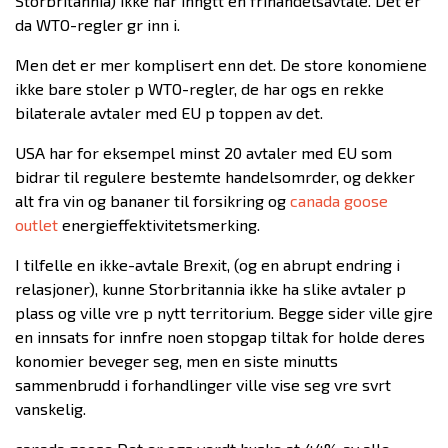
Storbritannia) ikke har inngtt en frihandelsavtale. Det er
da WTO-regler gr inn i.
Men det er mer komplisert enn det. De store konomiene
ikke bare stoler p WTO-regler, de har ogs en rekke
bilaterale avtaler med EU p toppen av det.
USA har for eksempel minst 20 avtaler med EU som
bidrar til regulere bestemte handelsomrder, og dekker
alt fra vin og bananer til forsikring og
canada goose
outlet
energieffektivitetsmerking.
I tilfelle en ikke-avtale Brexit, (og en abrupt endring i
relasjoner), kunne Storbritannia ikke ha slike avtaler p
plass og ville vre p nytt territorium. Begge sider ville gjre
en innsats for innfre noen stopgap tiltak for holde deres
konomier beveger seg, men en siste minutts
sammenbrudd i forhandlinger ville vise seg vre svrt
vanskelig.