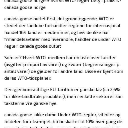
canada goose norge S hva vil WTO-regler bety i praksis?
canada goose norge
canada goose outlet Frst, det grunnleggende. WTO er
stedet der landene forhandler reglene for internasjonal
handel 164 land er medlemmer, og hvis de ikke har
frihandelsavtaler med hverandre, handler de under WTO
regler’. canada goose outlet
Som er? Hvert WTO-medlem har en liste over tariffer
(avgifter p import av varer) og kvoter (begrensninger p
antall varer) de gjelder for andre land. Disse er kjent som
deres WTO-tidsplaner.
Den gjennomsnittlige EU-tariffen er ganske lav (ca 2,6%
for ikke-landbruksprodukter), men i enkelte sektorer kan
taksterne vre ganske hye.
canada goose jakke dame Under WTO-regler, vil biler og
bildeler, for eksempel, bli beskattet til 10% hver gang de