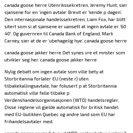
canada goose herre Utenrikssekretren, Jeremy Hunt, sier
sjansene for en ‘ingen avtale’ Brexit er ‘kende p dagen’.
Den internasjonale handelssekretren, Liam Fox, har blitt
sitert som si at sjansene er uansett at ingen avtale er ’60
40′. Og guvernren til Canada Bank of England, Mark
Carney, sier at de er ‘ubehagelig hye’. canada goose herre
canada goose jakker herre Det synes vre et mnster som
utvikler seg her. canada goose jakker herre
Nylig debatt om ingen avtale som ville bety at
Storbritannia forlater EU (neste r) uten
tilbakekallingsavtale, har fokusert p at Storbritannia
automatisk ville falle tilbake p
Verdenshandelsorganisasjonen (WTO) handelsregler.
Disse reglene vil gjelde automatisk for britisk handel
med EU-butikken Quebec og andre land som EU har
frihandelsavtaler med.