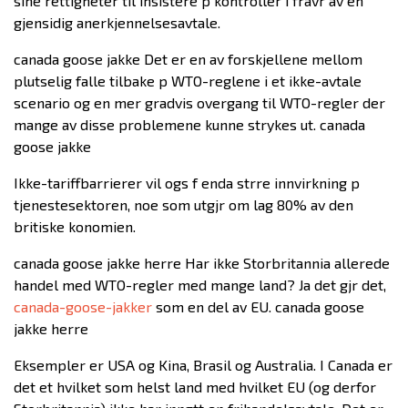
sine rettigheter til insistere p kontroller i fravr av en
gjensidig anerkjennelsesavtale.
canada goose jakke Det er en av forskjellene mellom
plutselig falle tilbake p WTO-reglene i et ikke-avtale
scenario og en mer gradvis overgang til WTO-regler der
mange av disse problemene kunne strykes ut. canada
goose jakke
Ikke-tariffbarrierer vil ogs f enda strre innvirkning p
tjenestesektoren, noe som utgjr om lag 80% av den
britiske konomien.
canada goose jakke herre Har ikke Storbritannia allerede
handel med WTO-regler med mange land? Ja det gjr det,
canada-goose-jakker
som en del av EU. canada goose
jakke herre
Eksempler er USA og Kina, Brasil og Australia. I Canada er
det et hvilket som helst land med hvilket EU (og derfor