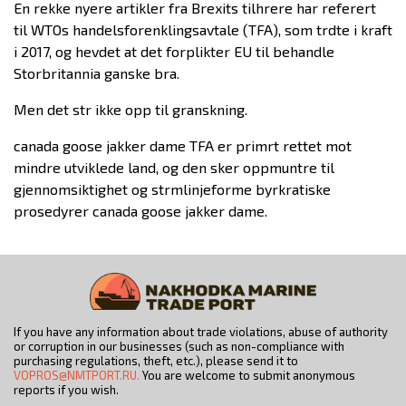
En rekke nyere artikler fra Brexits tilhrere har referert
til WTOs handelsforenklingsavtale (TFA), som trdte i kraft
i 2017, og hevdet at det forplikter EU til behandle
Storbritannia ganske bra.
Men det str ikke opp til granskning.
canada goose jakker dame TFA er primrt rettet mot
mindre utviklede land, og den sker oppmuntre til
gjennomsiktighet og strmlinjeforme byrkratiske
prosedyrer canada goose jakker dame.
If you have any information about trade violations, abuse of authority
or corruption in our businesses (such as non-compliance with
purchasing regulations, theft, etc.), please send it to
VOPROS@NMTPORT.RU.
You are welcome to submit anonymous
reports if you wish.